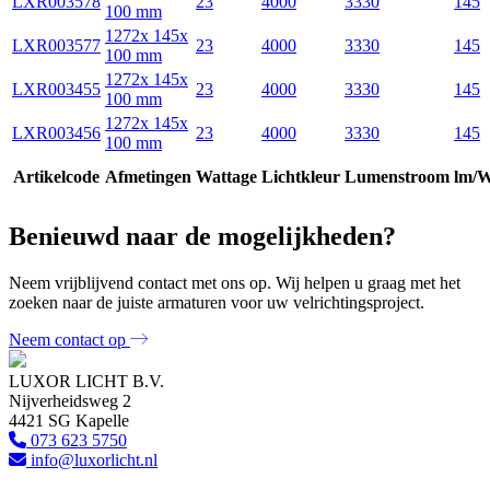
LXR003578
23
4000
3330
145
100 mm
1272x 145x
LXR003577
23
4000
3330
145
100 mm
1272x 145x
LXR003455
23
4000
3330
145
100 mm
1272x 145x
LXR003456
23
4000
3330
145
100 mm
Artikelcode
Afmetingen
Wattage
Lichtkleur
Lumenstroom
lm/
Benieuwd naar de mogelijkheden?
Neem vrijblijvend contact met ons op. Wij helpen u graag met het
zoeken naar de juiste armaturen voor uw velrichtingsproject.
Neem contact op
LUXOR LICHT B.V.
Nijverheidsweg 2
4421 SG Kapelle
073 623 5750
info@luxorlicht.nl