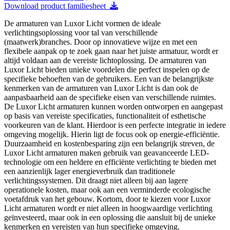
Download product familiesheet
De armaturen van Luxor Licht vormen de ideale
verlichtingsoplossing voor tal van verschillende
(maatwerk)branches. Door op innovatieve wijze en met een
flexibele aanpak op te zoek gaan naar het juiste armatuur, wordt er
altijd voldaan aan de vereiste lichtoplossing. De armaturen van
Luxor Licht bieden unieke voordelen die perfect inspelen op de
specifieke behoeften van de gebruikers. Een van de belangrijkste
kenmerken van de armaturen van Luxor Licht is dan ook de
aanpasbaarheid aan de specifieke eisen van verschillende ruimtes.
De Luxor Licht armaturen kunnen worden ontworpen en aangepast
op basis van vereiste specificaties, functionaliteit of esthetische
voorkeuren van de klant. Hierdoor is een perfecte integratie in iedere
omgeving mogelijk. Hierin ligt de focus ook op energie-efficiëntie.
Duurzaamheid en kostenbesparing zijn een belangrijk streven, de
Luxor Licht armaturen maken gebruik van geavanceerde LED-
technologie om een heldere en efficiënte verlichting te bieden met
een aanzienlijk lager energieverbruik dan traditionele
verlichtingssystemen. Dit draagt niet alleen bij aan lagere
operationele kosten, maar ook aan een verminderde ecologische
voetafdruk van het gebouw. Kortom, door te kiezen voor Luxor
Licht armaturen wordt er niet alleen in hoogwaardige verlichting
geïnvesteerd, maar ook in een oplossing die aansluit bij de unieke
kenmerken en vereisten van hun specifieke omgeving.