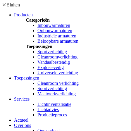
Sluiten
Producten
Categorieën
Inbouwarmaturen
Opbouwarmaturen
Industriele armaturen
Beloopbare armaturen
Toepassingen
Sportverlichting
Cleanroomverlichting
Vandaalbestendig
Explosieveilig
Universele verlichting
Toepassingen
Cleanroom verlichting
Sportverlichting
Maatwerkverlichting
Services
Lichtinventarisatie
Lichtadvies
Productieproces
Actueel
Over ons
Ons verhaal