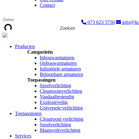
Contact
073 623 5750
info@lux
Zoeken
Producten
Categorieën
Inbouwarmaturen
Opbouwarmaturen
Industriele armaturen
Beloopbare armaturen
Toepassingen
Sportverlichting
Cleanroomverlichting
Vandaalbestendig
Explosieveilig
Universele verlichting
Toepassingen
Cleanroom verlichting
Sportverlichting
Maatwerkverlichting
Services