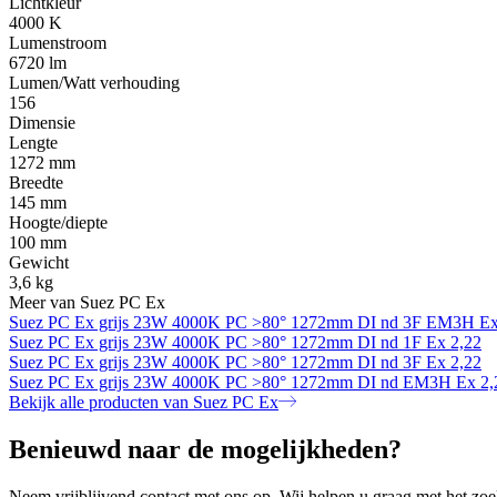
Lichtkleur
4000 K
Lumenstroom
6720 lm
Lumen/Watt verhouding
156
Dimensie
Lengte
1272 mm
Breedte
145 mm
Hoogte/diepte
100 mm
Gewicht
3,6 kg
Meer van Suez PC Ex
Suez PC Ex grijs 23W 4000K PC >80° 1272mm DI nd 3F EM3H Ex
Suez PC Ex grijs 23W 4000K PC >80° 1272mm DI nd 1F Ex 2,22
Suez PC Ex grijs 23W 4000K PC >80° 1272mm DI nd 3F Ex 2,22
Suez PC Ex grijs 23W 4000K PC >80° 1272mm DI nd EM3H Ex 2,
Bekijk alle producten van Suez PC Ex
Benieuwd naar de mogelijkheden?
Neem vrijblijvend contact met ons op. Wij helpen u graag met het zoek