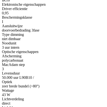
IK10
Elektronische eigenschappen
Driver efficientie
0,95
Beschermingsklasse
I
Aansluitwijze
doorvoerbedrading 3fase
Type dimming
niet dimbaar
Noodunit
3 uur intern
Optische eigenschappen
Afscherming
polycarbonaat
MacAdam step
3
Levensduur
50.000 uur L90B10
/
Optiek
zeer brede bundel (>80°)
Wattage
43 W
Lichtverdeling
direct