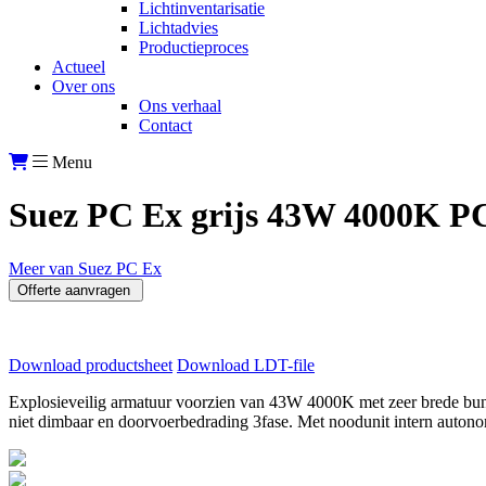
Lichtinventarisatie
Lichtadvies
Productieproces
Actueel
Over ons
Ons verhaal
Contact
Menu
Suez PC Ex grijs 43W 4000K P
Meer van Suez PC Ex
Offerte aanvragen
Download productsheet
Download LDT-file
Explosieveilig armatuur voorzien van 43W 4000K met zeer brede bund
niet dimbaar en doorvoerbedrading 3fase. Met noodunit intern autono