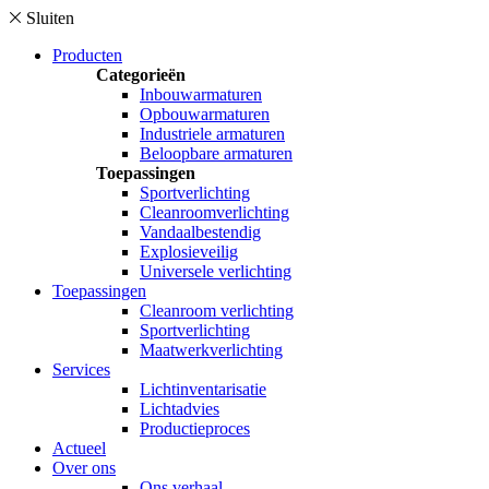
Sluiten
Producten
Categorieën
Inbouwarmaturen
Opbouwarmaturen
Industriele armaturen
Beloopbare armaturen
Toepassingen
Sportverlichting
Cleanroomverlichting
Vandaalbestendig
Explosieveilig
Universele verlichting
Toepassingen
Cleanroom verlichting
Sportverlichting
Maatwerkverlichting
Services
Lichtinventarisatie
Lichtadvies
Productieproces
Actueel
Over ons
Ons verhaal