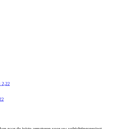
 2,22
22
en naar de juiste armaturen voor uw velrichtingsproject.