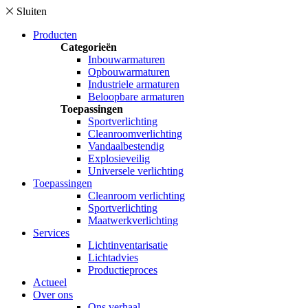
Sluiten
Producten
Categorieën
Inbouwarmaturen
Opbouwarmaturen
Industriele armaturen
Beloopbare armaturen
Toepassingen
Sportverlichting
Cleanroomverlichting
Vandaalbestendig
Explosieveilig
Universele verlichting
Toepassingen
Cleanroom verlichting
Sportverlichting
Maatwerkverlichting
Services
Lichtinventarisatie
Lichtadvies
Productieproces
Actueel
Over ons
Ons verhaal