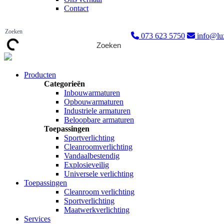
Contact
073 623 5750
info@lux
Zoeken
Producten
Categorieën
Inbouwarmaturen
Opbouwarmaturen
Industriele armaturen
Beloopbare armaturen
Toepassingen
Sportverlichting
Cleanroomverlichting
Vandaalbestendig
Explosieveilig
Universele verlichting
Toepassingen
Cleanroom verlichting
Sportverlichting
Maatwerkverlichting
Services