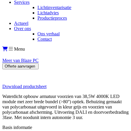
Services
Lichtinventarisatie
Lichtadvies
Productieproces
Actueel
Over ons
Ons verhaal
Contact
Menu
Meer van Blaze PC
Offerte aanvragen
Download productsheet
Waterdicht opbouw armatuur voorzien van 38,5W 4000K LED
module met zeer brede bundel (>80°) optiek. Behuizing gemaakt
van polycarbonaat uitgevoerd in kleur grijs en voorzien van
polycarbonaat afscherming. Uitvoering DALI en doorvoerbedrading
3fase. Met noodunit intern autonomie 3 uur.
Basis informatie