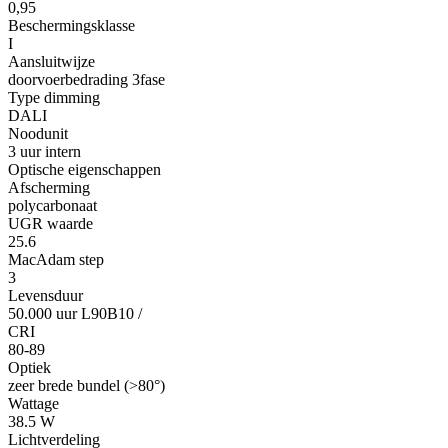
0,95
Beschermingsklasse
I
Aansluitwijze
doorvoerbedrading 3fase
Type dimming
DALI
Noodunit
3 uur intern
Optische eigenschappen
Afscherming
polycarbonaat
UGR waarde
25.6
MacAdam step
3
Levensduur
50.000 uur L90B10
/
CRI
80-89
Optiek
zeer brede bundel (>80°)
Wattage
38.5 W
Lichtverdeling