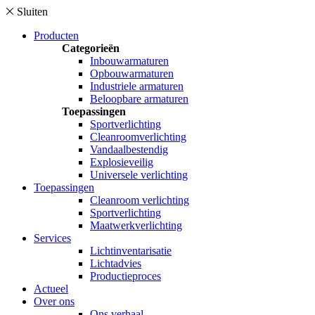
Sluiten
Producten
Categorieën
Inbouwarmaturen
Opbouwarmaturen
Industriele armaturen
Beloopbare armaturen
Toepassingen
Sportverlichting
Cleanroomverlichting
Vandaalbestendig
Explosieveilig
Universele verlichting
Toepassingen
Cleanroom verlichting
Sportverlichting
Maatwerkverlichting
Services
Lichtinventarisatie
Lichtadvies
Productieproces
Actueel
Over ons
Ons verhaal