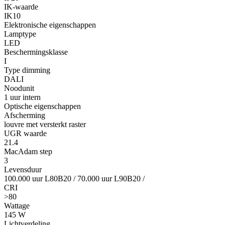
IK-waarde
IK10
Elektronische eigenschappen
Lamptype
LED
Beschermingsklasse
I
Type dimming
DALI
Noodunit
1 uur intern
Optische eigenschappen
Afscherming
louvre met versterkt raster
UGR waarde
21.4
MacAdam step
3
Levensduur
100.000 uur L80B20
/
70.000 uur L90B20
/
CRI
>80
Wattage
145 W
Lichtverdeling