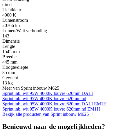
direct
Lichtkleur
4000 K
Lumenstroom
20766 lm
Lumen/Watt verhouding
143
Dimensie
Lengte
1545 mm
Breedte
445 mm
Hoogte/diepte
85 mm
Gewicht
13 kg
Meer van Sprint inbouw M625
Sprint inb. wit 95W 4000K louvre 620mm DALI
Sprint inb. wit 95W 4000K louvre 620mm nd
Sprint inb. wit 95W 4000K louvre 620mm DALI EM1H
Sprint inb. wit 95W 4000K louvre 620mm nd EM1H
Bekijk alle producten van Sprint inbouw M625
Benieuwd naar de mogelijkheden?