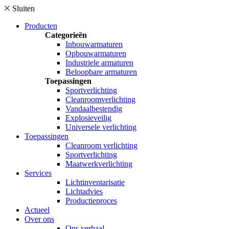
Sluiten
Producten
Categorieën
Inbouwarmaturen
Opbouwarmaturen
Industriele armaturen
Beloopbare armaturen
Toepassingen
Sportverlichting
Cleanroomverlichting
Vandaalbestendig
Explosieveilig
Universele verlichting
Toepassingen
Cleanroom verlichting
Sportverlichting
Maatwerkverlichting
Services
Lichtinventarisatie
Lichtadvies
Productieproces
Actueel
Over ons
Ons verhaal