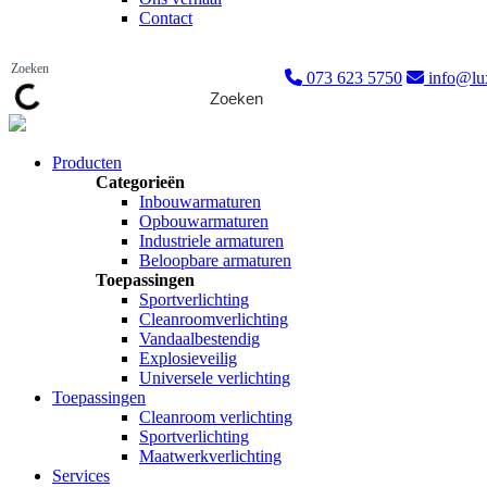
Contact
073 623 5750
info@lux
Zoeken
Producten
Categorieën
Inbouwarmaturen
Opbouwarmaturen
Industriele armaturen
Beloopbare armaturen
Toepassingen
Sportverlichting
Cleanroomverlichting
Vandaalbestendig
Explosieveilig
Universele verlichting
Toepassingen
Cleanroom verlichting
Sportverlichting
Maatwerkverlichting
Services