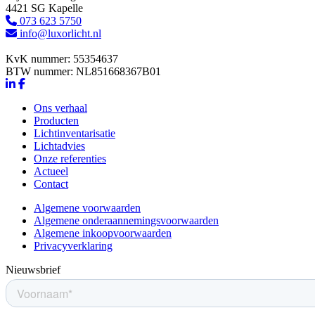
4421 SG Kapelle
073 623 5750
info@luxorlicht.nl
KvK nummer: 55354637
BTW nummer: NL851668367B01
Ons verhaal
Producten
Lichtinventarisatie
Lichtadvies
Onze referenties
Actueel
Contact
Algemene voorwaarden
Algemene onderaannemingsvoorwaarden
Algemene inkoopvoorwaarden
Privacyverklaring
Nieuwsbrief