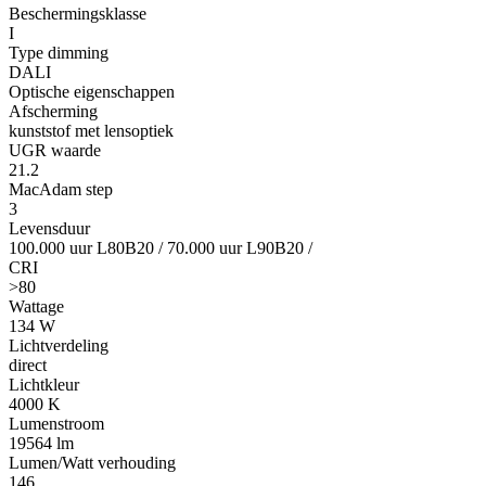
Beschermingsklasse
I
Type dimming
DALI
Optische eigenschappen
Afscherming
kunststof met lensoptiek
UGR waarde
21.2
MacAdam step
3
Levensduur
100.000 uur L80B20
/
70.000 uur L90B20
/
CRI
>80
Wattage
134 W
Lichtverdeling
direct
Lichtkleur
4000 K
Lumenstroom
19564 lm
Lumen/Watt verhouding
146