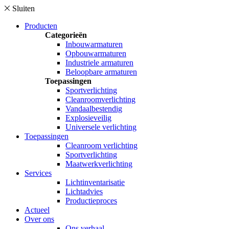
Sluiten
Producten
Categorieën
Inbouwarmaturen
Opbouwarmaturen
Industriele armaturen
Beloopbare armaturen
Toepassingen
Sportverlichting
Cleanroomverlichting
Vandaalbestendig
Explosieveilig
Universele verlichting
Toepassingen
Cleanroom verlichting
Sportverlichting
Maatwerkverlichting
Services
Lichtinventarisatie
Lichtadvies
Productieproces
Actueel
Over ons
Ons verhaal