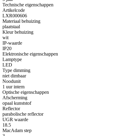
Technische eigenschappen
Artikelcode
LXR000606
Materiaal behuizing
plaatstaal
Kleur behuizing
wit
IP-waarde
IP20
Elektronische eigenschappen
Lamptype
LED
Type dimming
niet dimbaar
Noodunit
1 uur intern
Optische eigenschappen
Afscherming
opaal kunststof
Reflector
parabolische reflector
UGR waarde
18.5
MacAdam step
3