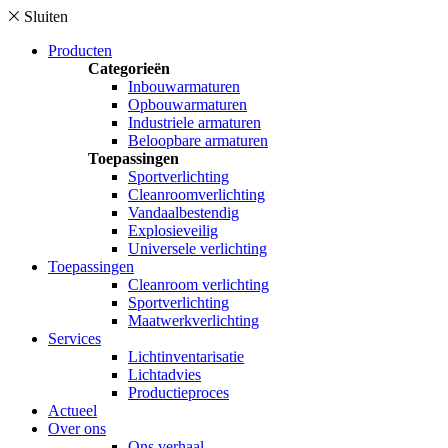
Sluiten
Producten
Categorieën
Inbouwarmaturen
Opbouwarmaturen
Industriele armaturen
Beloopbare armaturen
Toepassingen
Sportverlichting
Cleanroomverlichting
Vandaalbestendig
Explosieveilig
Universele verlichting
Toepassingen
Cleanroom verlichting
Sportverlichting
Maatwerkverlichting
Services
Lichtinventarisatie
Lichtadvies
Productieproces
Actueel
Over ons
Ons verhaal