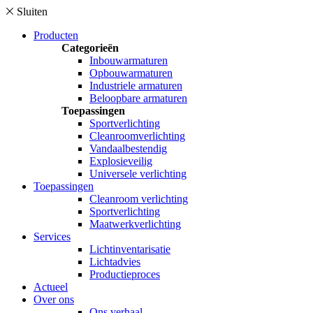
Sluiten
Producten
Categorieën
Inbouwarmaturen
Opbouwarmaturen
Industriele armaturen
Beloopbare armaturen
Toepassingen
Sportverlichting
Cleanroomverlichting
Vandaalbestendig
Explosieveilig
Universele verlichting
Toepassingen
Cleanroom verlichting
Sportverlichting
Maatwerkverlichting
Services
Lichtinventarisatie
Lichtadvies
Productieproces
Actueel
Over ons
Ons verhaal