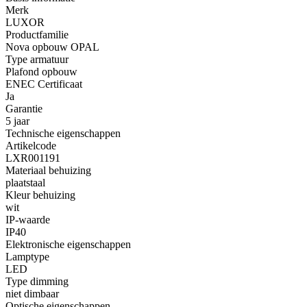
Merk
LUXOR
Productfamilie
Nova opbouw OPAL
Type armatuur
Plafond opbouw
ENEC Certificaat
Ja
Garantie
5 jaar
Technische eigenschappen
Artikelcode
LXR001191
Materiaal behuizing
plaatstaal
Kleur behuizing
wit
IP-waarde
IP40
Elektronische eigenschappen
Lamptype
LED
Type dimming
niet dimbaar
Optische eigenschappen