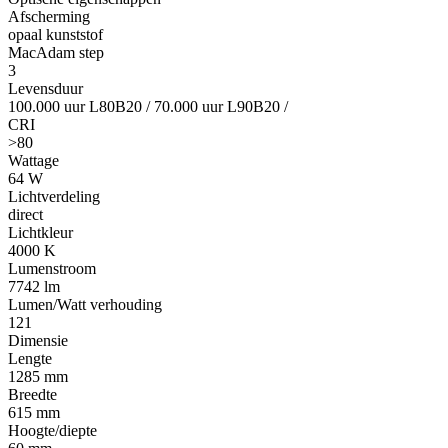
Afscherming
opaal kunststof
MacAdam step
3
Levensduur
100.000 uur L80B20
/
70.000 uur L90B20
/
CRI
>80
Wattage
64 W
Lichtverdeling
direct
Lichtkleur
4000 K
Lumenstroom
7742 lm
Lumen/Watt verhouding
121
Dimensie
Lengte
1285 mm
Breedte
615 mm
Hoogte/diepte