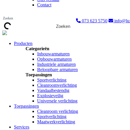
Contact
073 623 5750
info@lux
Zoeken
Producten
Categorieën
Inbouwarmaturen
Opbouwarmaturen
Industriele armaturen
Beloopbare armaturen
Toepassingen
Sportverlichting
Cleanroomverlichting
Vandaalbestendig
Explosieveilig
Universele verlichting
Toepassingen
Cleanroom verlichting
Sportverlichting
Maatwerkverlichting
Services