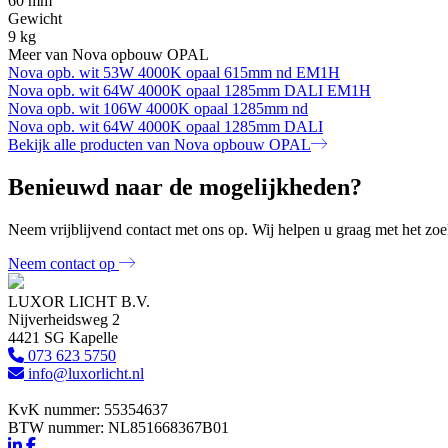
60 mm
Gewicht
9 kg
Meer van Nova opbouw OPAL
Nova opb. wit 53W 4000K opaal 615mm nd EM1H
Nova opb. wit 64W 4000K opaal 1285mm DALI EM1H
Nova opb. wit 106W 4000K opaal 1285mm nd
Nova opb. wit 64W 4000K opaal 1285mm DALI
Bekijk alle producten van Nova opbouw OPAL
Benieuwd naar de mogelijkheden?
Neem vrijblijvend contact met ons op. Wij helpen u graag met het zoek
Neem contact op
LUXOR LICHT B.V.
Nijverheidsweg 2
4421 SG Kapelle
073 623 5750
info@luxorlicht.nl
KvK nummer: 55354637
BTW nummer: NL851668367B01