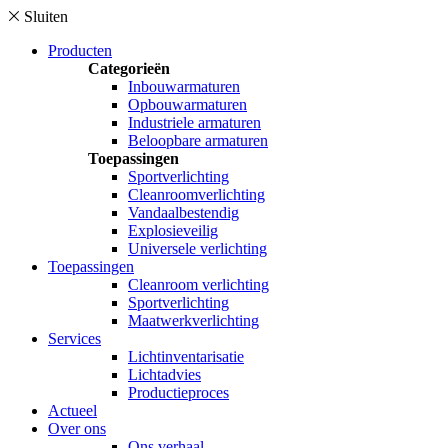
Sluiten
Producten
Categorieën
Inbouwarmaturen
Opbouwarmaturen
Industriele armaturen
Beloopbare armaturen
Toepassingen
Sportverlichting
Cleanroomverlichting
Vandaalbestendig
Explosieveilig
Universele verlichting
Toepassingen
Cleanroom verlichting
Sportverlichting
Maatwerkverlichting
Services
Lichtinventarisatie
Lichtadvies
Productieproces
Actueel
Over ons
Ons verhaal