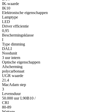
IK-waarde
IK10
Elektronische eigenschappen
Lamptype
LED
Driver efficientie
0,95
Beschermingsklasse
I
Type dimming
DALI
Noodunit
3 uur intern
Optische eigenschappen
Afscherming
polycarbonaat
UGR waarde
21.4
MacAdam step
3
Levensduur
50.000 uur L90B10
/
CRI
80-89
Wattage