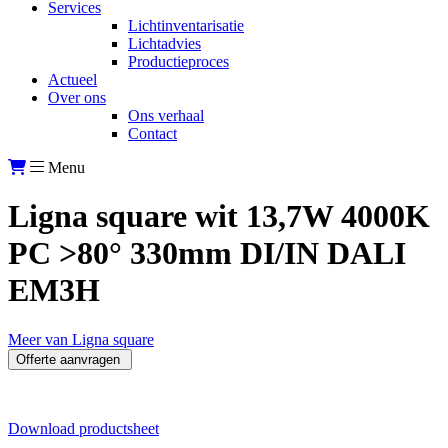
Services
Lichtinventarisatie
Lichtadvies
Productieproces
Actueel
Over ons
Ons verhaal
Contact
Menu
Ligna square wit 13,7W 4000K
PC >80° 330mm DI/IN DALI
EM3H
Meer van Ligna square
Offerte aanvragen
Download productsheet