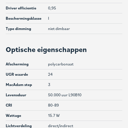
Driver efficientie
0,95
Beschermingsklasse
I
Type dimming
niet dimbaar
Optische eigenschappen
Afscherming
polycarbonaat
UGR waarde
24
MacAdam step
3
Levensduur
50.000 uur L90B10
CRI
80-89
Wattage
15.7 W
Lichtverdeling
direct/indirect