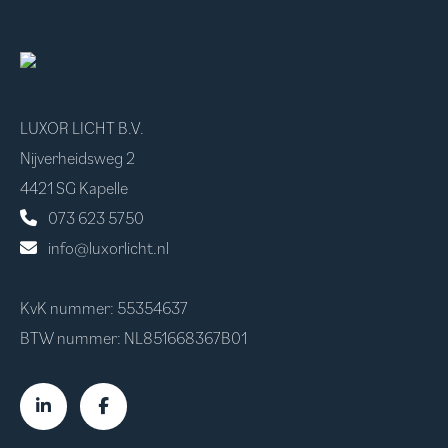
LUXOR LICHT B.V.
Nijverheidsweg 2
4421 SG Kapelle
073 623 5750
info@luxorlicht.nl
KvK nummer: 55354637
BTW nummer: NL851668367B01