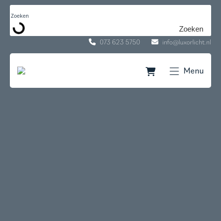
Sluiten
Zoeken
073 623 5750
info@luxorlicht.nl
Producten
Toepassingen
Menu
Services
Actueel
Over ons